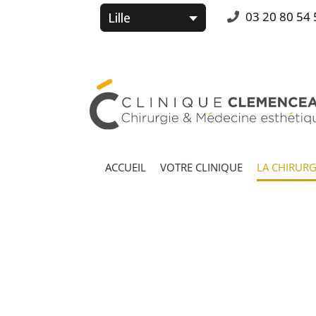
Passer
03 20 80 54 
au
contenu
Rechercher:
ACCUEIL
VOTRE CLINIQUE
LA CHIRURG