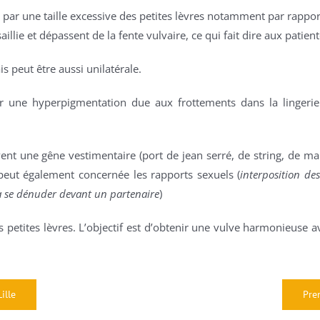
 par une taille excessive des petites lèvres notamment par rapport
aillie et dépassent de la fente vulvaire, ce qui fait dire aux patien
s peut être aussi unilatérale.
er une hyperpigmentation due aux frottements dans la lingerie.
.
ent une gêne vestimentaire (port de jean serré, de string, de ma
peut également concernée les rapports sexuels (
interposition des
à se dénuder devant un partenaire
)
s petites lèvres. L’objectif est d’obtenir une vulve harmonieuse a
ille
Pre