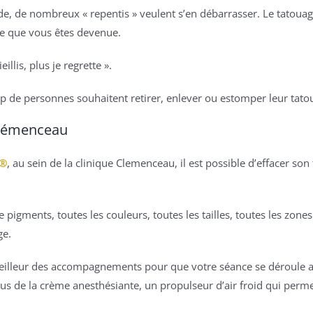
ode, de nombreux « repentis » veulent s’en débarrasser. Le tatoua
ne que vous êtes devenue.
illis, plus je regrette ».
de personnes souhaitent retirer, enlever ou estomper leur tato
 Clémenceau
o®
, au sein de la clinique Clemenceau, il est possible d’effacer so
e pigments, toutes les couleurs, toutes les tailles, toutes les zone
ge.
eilleur des accompagnements pour que votre séance se déroule 
us de la crème anesthésiante, un propulseur d’air froid qui perme