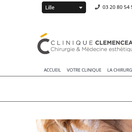
Passer
03 20 80 54 
au
contenu
Rechercher:
ACCUEIL
VOTRE CLINIQUE
LA CHIRURG