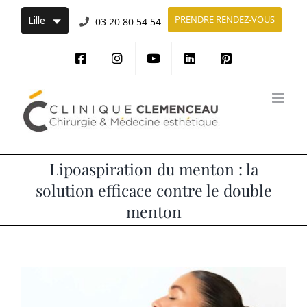
Passer
PRENDRE RENDEZ-VOUS
03 20 80 54 54
au
contenu
Lipoaspiration du menton : la
solution efficace contre le double
menton