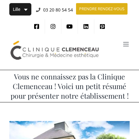
Passer
PRENDRE RENDEZ-VOUS
03 20 80 54 54
au
contenu
Vous ne connaissez pas la Clinique
Clemenceau ! Voici un petit résumé
pour présenter notre établissement !