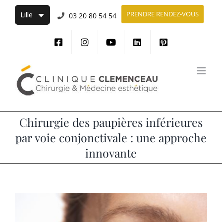
Passer
PRENDRE RENDEZ-VOUS
03 20 80 54 54
au
contenu
Chirurgie des paupières inférieures
par voie conjonctivale : une approche
innovante