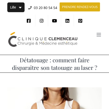
Passer
PRENDRE RENDEZ-VOUS
03 20 80 54 54
au
contenu
Détatouage : comment faire
disparaître son tatouage au laser ?