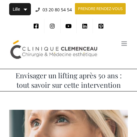
Passer
PRENDRE RENDEZ-VOUS
03 20 80 54 54
au
contenu
Envisager un lifting après 50 ans :
tout savoir sur cette intervention