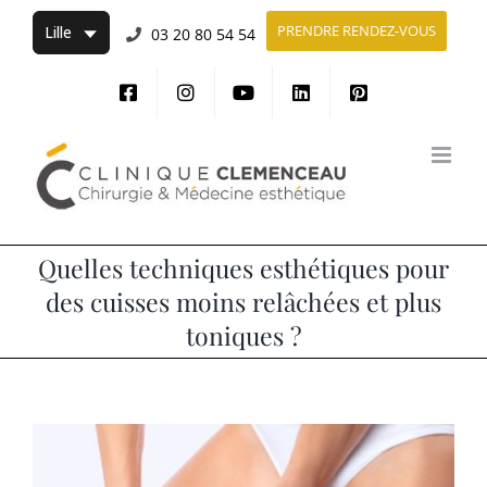
Passer
PRENDRE RENDEZ-VOUS
03 20 80 54 54
au
contenu
Quelles techniques esthétiques pour
des cuisses moins relâchées et plus
toniques ?