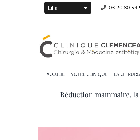
Passer
03 20 80 54 
au
contenu
Rechercher:
ACCUEIL
VOTRE CLINIQUE
LA CHIRURG
Réduction mammaire, la 