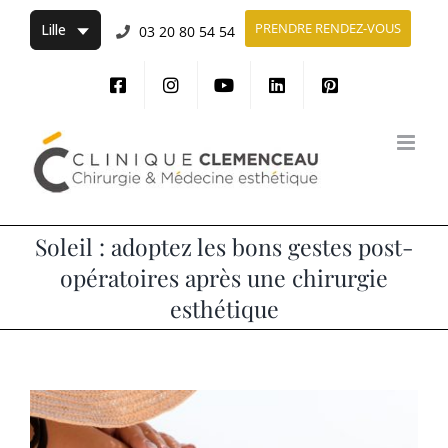
Passer
PRENDRE RENDEZ-VOUS
03 20 80 54 54
au
contenu
Soleil : adoptez les bons gestes post-
opératoires après une chirurgie
esthétique